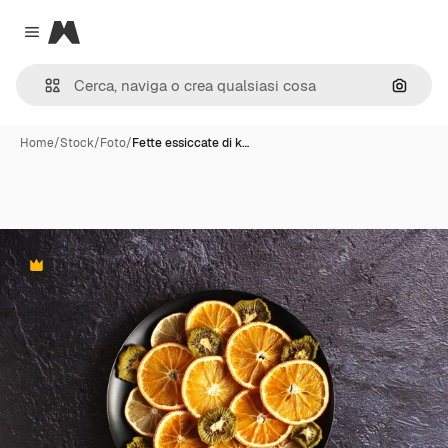
Magnific
Close menu
Cerca 
Home
/
Stock
/
Foto
/
Fette essiccate di k…
Premium