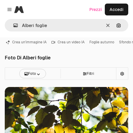
Magnific
Prezzi
Accedi
Close menu
Cancella
Cerca 
Crea un'immagine IA
Crea un video IA
Foglie autunno
Sfondo 
Foto Di Alberi foglie
Foto
Filtri