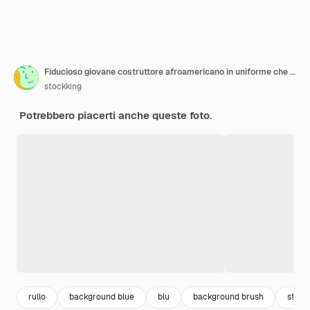
Fiducioso giovane costruttore afroamericano in uniforme che tiene una spazzola a rullo isolata su sfondo blu
stockking
Potrebbero piacerti anche queste foto.
rullo
background blue
blu
background brush
sfond