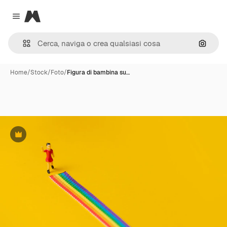
Magnific
Close menu
Cerca 
Home
/
Stock
/
Foto
/
Figura di bambina su…
Premium