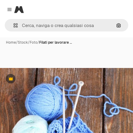
Magnific
Close menu
Cerca 
Home
/
Stock
/
Foto
/
Filati per lavorare …
Premium