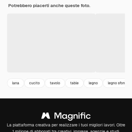
Potrebbero piacerti anche queste foto.
lana
cucito
tavolo
table
legno
legno sfondo
La piattaforma creativa per realizzare i tuoi migliori lavori. Oltre
1 milione di abbonati tra creativi, imprese, agenzie e studi.