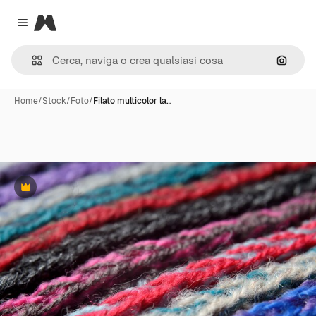
Magnific
Close menu
Cerca 
Home
/
Stock
/
Foto
/
Filato multicolor la…
Premium