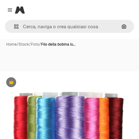
Magnific
Close menu
Cerca 
Home
/
Stock
/
Foto
/
Filo della bobina lu…
Premium