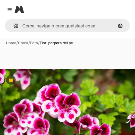
Magnific
Close menu
Cerca 
Home
/
Stock
/
Foto
/
Fiori porpora del pe…
Premium