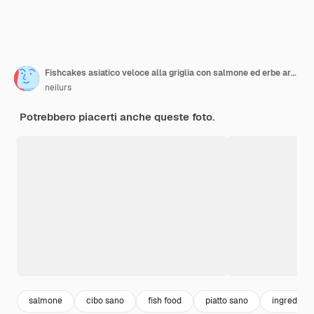
Fishcakes asiatico veloce alla griglia con salmone ed erbe aromatiche
neilurs
Potrebbero piacerti anche queste foto.
salmone
cibo sano
fish food
piatto sano
ingredient