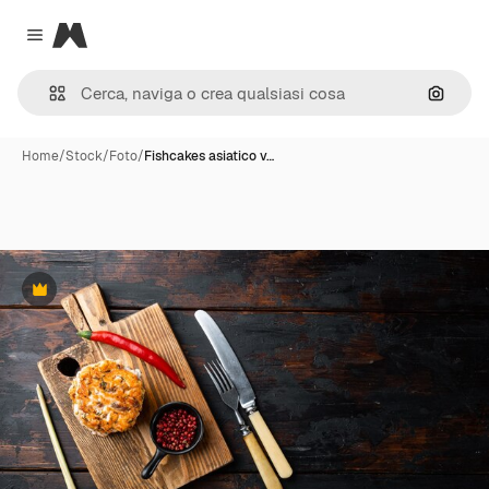
Magnific
Close menu
Cerca 
Home
/
Stock
/
Foto
/
Fishcakes asiatico v…
Premium