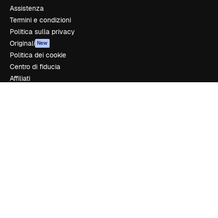
Assistenza
Termini e condizioni
Politica sulla privacy
Originali
New
Politica dei cookie
Centro di fiducia
Affiliati
Aziende
Azienda
Prezzi
Chi siamo
Recensioni
Lavora con noi
Cerca tendenze
Blog
Eventi
Slidesgo