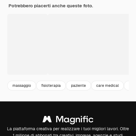
Potrebbero piacerti anche queste foto.
massaggio
fisioterapia
paziente
care medical
hosp
La piattaforma creativa per realizzare i tuoi migliori lavori. Oltre
1 milione di abbonati tra creativi, imprese, agenzie e studi.