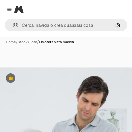
Magnific
Close menu
Cerca 
Home
/
Stock
/
Foto
/
Fisioterapista masch…
Premium