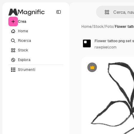
Crea
Home
/
Stock
/
Foto
/
Flower tat
Home
Ricerca
rawpixel.com
Stock
Esplora
Strumenti
Premium