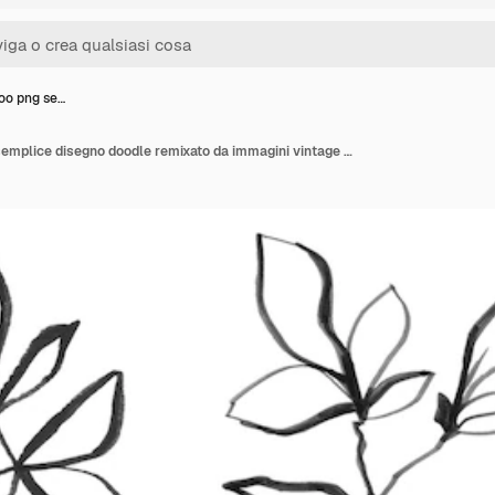
too png se…
Flower tattoo png set semplice disegno doodle remixato da immagini vintage di pubblico dominio