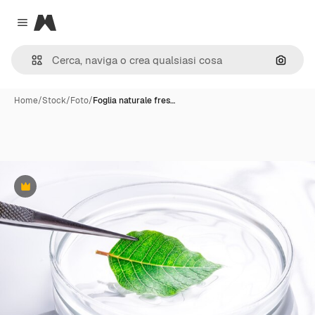
Magnific
Close menu
Cerca 
Home
/
Stock
/
Foto
/
Foglia naturale fres…
Premium