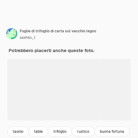
Foglie di trifoglio di carta sul vecchio legno
sashko_t
Potrebbero piacerti anche queste foto.
tavolo
table
trifoglio
rustico
buona fortuna
f