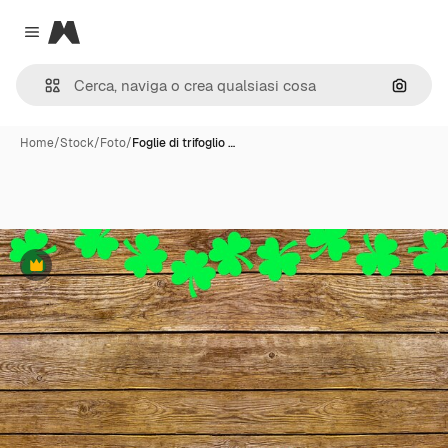
Magnific
Close menu
Cerca 
Home
/
Stock
/
Foto
/
Foglie di trifoglio …
Premium