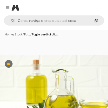
Magnific
Close menu
Cerca 
Home
/
Stock
/
Foto
/
Foglie verdi di olio…
Premium