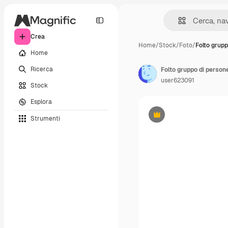
Crea
Home
/
Stock
/
Foto
/
Folto grupp
Home
Ricerca
Folto gruppo di person
user623091
Stock
Esplora
Strumenti
Premium