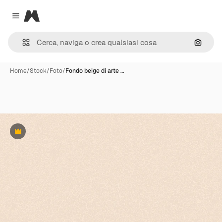
Magnific
Close menu
Cerca 
Home
/
Stock
/
Foto
/
Fondo beige di arte …
Premium