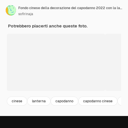
Fondo cinese della decorazione del capodanno 2022 con la lanterna della moneta del sycee dell'oro di Yuan Bao
sofirinaja
Potrebbero piacerti anche queste foto.
cinese
lanterna
capodanno
capodanno cinese
cel