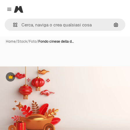
Magnific
Close menu
Cerca 
Home
/
Stock
/
Foto
/
Fondo cinese della d…
Premium