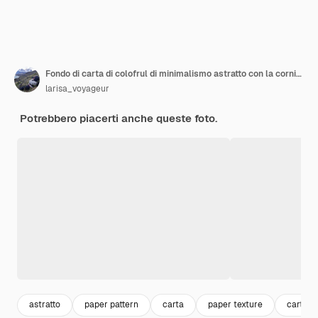
Fondo di carta di colofrul di minimalismo astratto con la cornice vuota.
larisa_voyageur
Potrebbero piacerti anche queste foto.
astratto
paper pattern
carta
paper texture
carta t