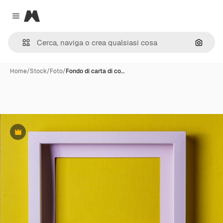
Magnific
Close menu
Cerca 
Home
/
Stock
/
Foto
/
Fondo di carta di co…
Premium