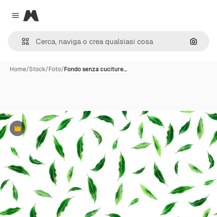
Magnific
Close menu
Cerca 
Home
/
Stock
/
Foto
/
Fondo senza cuciture…
Premium