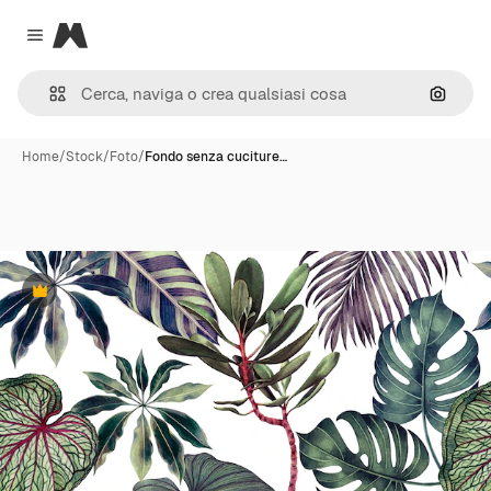
Magnific
Close menu
Cerca 
Home
/
Stock
/
Foto
/
Fondo senza cuciture…
Premium