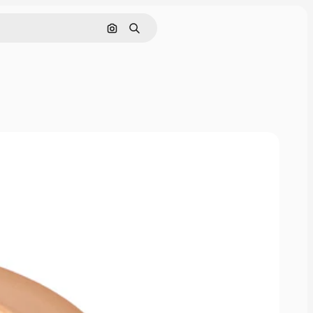
Cerca per immagine
Ricerca