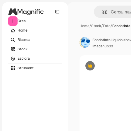
Crea
Home
/
Stock
/
Foto
/
Fondotinta 
Home
Ricerca
Fondotinta liquido sbav
imagehub88
Stock
Esplora
Strumenti
Premium