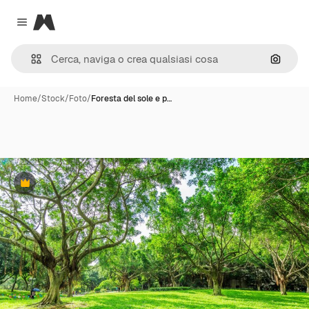
Magnific
Close menu
Cerca 
Home
/
Stock
/
Foto
/
Foresta del sole e p…
Premium