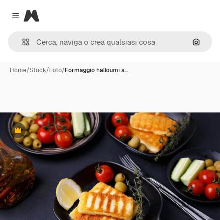
Magnific
Close menu
Cerca 
Home
/
Stock
/
Foto
/
Formaggio halloumi a…
Premium