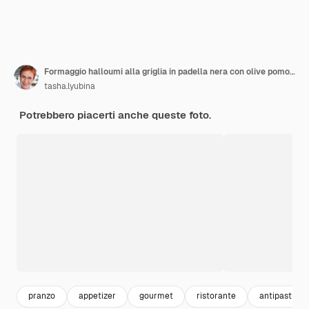
Formaggio halloumi alla griglia in padella nera con olive pomodori cetrioli timo e limone Formaggio tradizionale del Mediterraneo orientale Sfondo nero fuoco selettivo primo piano
tasha.lyubina
Potrebbero piacerti anche queste foto.
pranzo
appetizer
gourmet
ristorante
antipasti