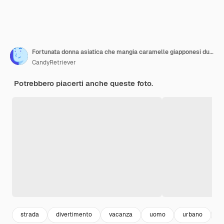
Fortunata donna asiatica che mangia caramelle giapponesi durante il viaggio al tempio Sensoji ad Asakusa Tokyo Giappone Ragazza attraente che si diverte e si diverte con lo stile di vita urbano all'aperto viaggio strada della città in vacanza
CandyRetriever
Potrebbero piacerti anche queste foto.
strada
divertimento
vacanza
uomo
urbano
v