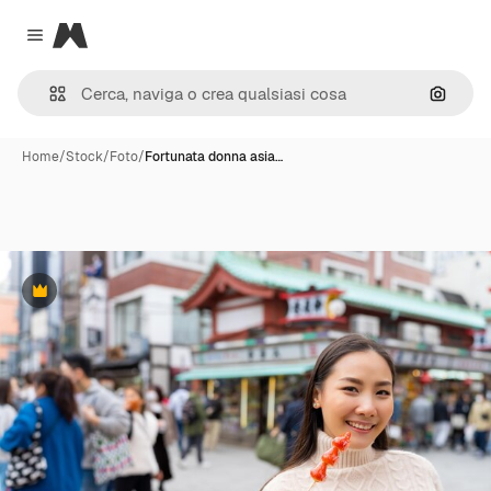
Magnific
Close menu
Cerca 
Home
/
Stock
/
Foto
/
Fortunata donna asia…
Premium