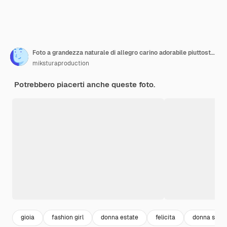
Foto a grandezza naturale di allegro carino adorabile piuttosto dolce ragazza giovane signora salto goditi il tempo libero vacanze autunnali indossare un bell'aspetto vestiti calzature isolate su sfondo color pastello
miksturaproduction
Potrebbero piacerti anche queste foto.
gioia
fashion girl
donna estate
felicita
donna sorri