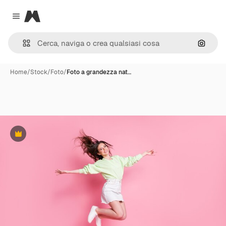
Magnific
Close menu
Cerca 
Home
/
Stock
/
Foto
/
Foto a grandezza nat…
Premium