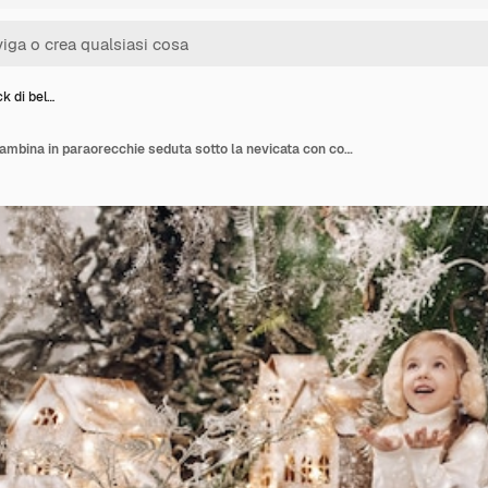
ck di bel…
Foto di stock di bella bambina in paraorecchie seduta sotto la nevicata con coniglio giocattolo bianco accanto circondato dalla foresta di Natale con case fatte a mano illuminate con ghirlande.