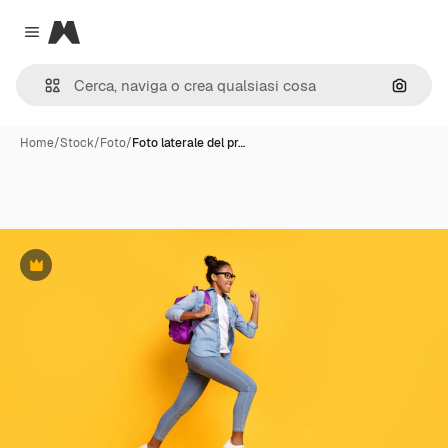
Magnific
Close menu
Cerca 
Home
/
Stock
/
Foto
/
Foto laterale del pr…
Premium