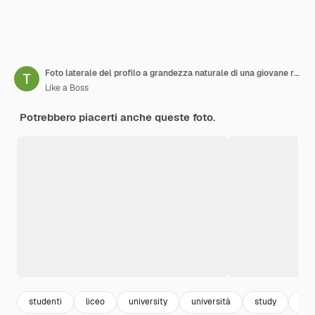
Foto laterale del profilo a grandezza naturale di una giovane ragazza africana jumper attiva rucksak college a corsa veloce isolata su sfondo di colore giallo
Like a Boss
Potrebbero piacerti anche queste foto.
studenti
liceo
university
università
study
sch