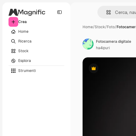
Crea
Home
/
Stock
/
Foto
/
Fotocamera
Home
Ricerca
Fotocamera digitale
ha4ipuri
Stock
Esplora
Strumenti
Premium