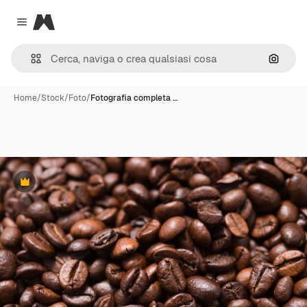
Magnific
Close menu
Cerca 
Home
/
Stock
/
Foto
/
Fotografia completa …
Premium