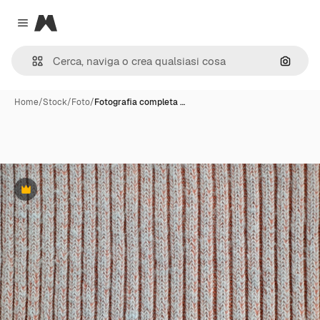
Magnific
Close menu
Cerca 
Home
/
Stock
/
Foto
/
Fotografia completa …
Premium