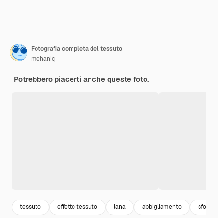
Fotografia completa del tessuto
mehaniq
Potrebbero piacerti anche queste foto.
tessuto
effetto tessuto
lana
abbigliamento
sfondo