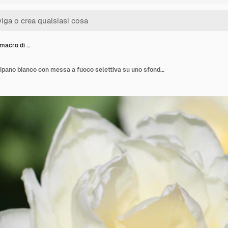
 macro di …
Fotografia macro di tulipano bianco con messa a fuoco selettiva su uno sfondo verde morbido sfocato naturale