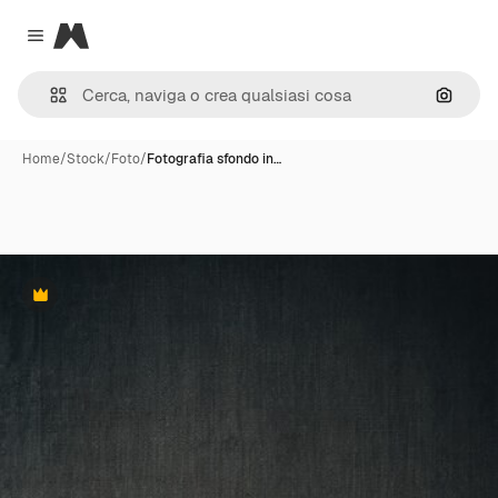
Magnific
Close menu
Cerca 
Home
/
Stock
/
Foto
/
Fotografia sfondo in…
Premium