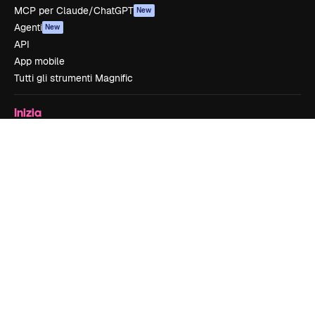
MCP per Claude/ChatGPT
New
Agenti
New
API
App mobile
Tutti gli strumenti Magnific
Inizia
Academy
Documentazione
Assistenza
Termini e condizioni
Politica sulla privacy
Originali
New
Politica dei cookie
Centro di fiducia
Affiliati
Aziende