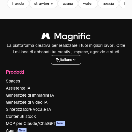
fragola
strawberry
acqua
water
goccia
fres
La piattaforma creativa per realizzare i tuoi migliori lavori. Oltre
1 milione di abbonati tra creativi, imprese, agenzie e studi.
Italiano
Prodotti
Spaces
Assistente IA
Generatore di immagini IA
Generatore di video IA
Sintetizzatore vocale IA
Contenuti stock
MCP per Claude/ChatGPT
New
Agenti
New