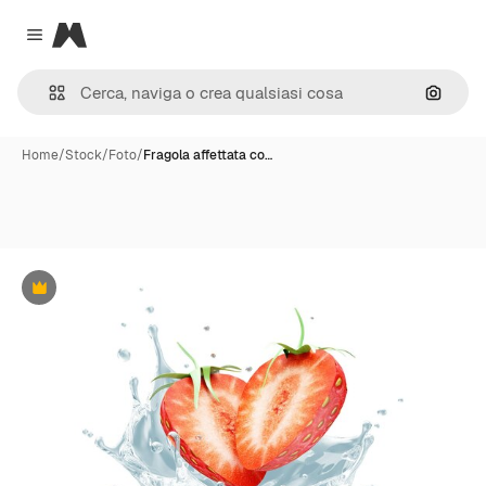
Magnific
Close menu
Cerca 
Home
/
Stock
/
Foto
/
Fragola affettata co…
Premium