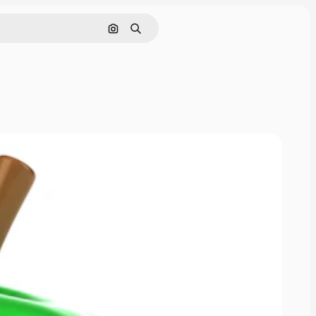
Cerca per immagine
Ricerca