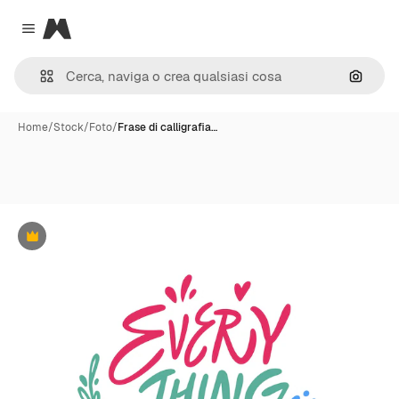
Magnific
Close menu
Cerca 
Home
/
Stock
/
Foto
/
Frase di calligrafia…
Premium