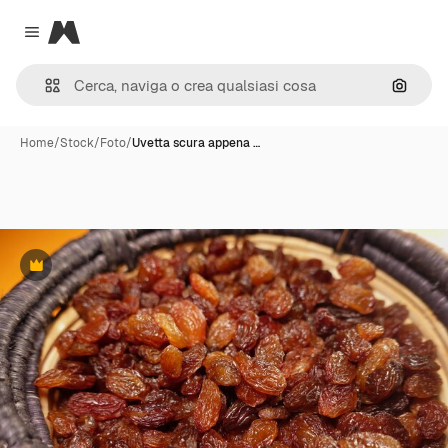
Magnific
Close menu
Cerca 
Home
/
Stock
/
Foto
/
Uvetta scura appena …
Premium