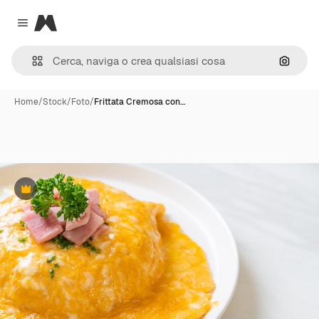
Magnific
Close menu
Cerca 
Home
/
Stock
/
Foto
/
Frittata Cremosa con…
Premium