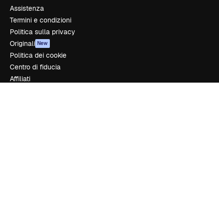
Assistenza
Termini e condizioni
Politica sulla privacy
Originali
New
Politica dei cookie
Centro di fiducia
Affiliati
Aziende
Azienda
Prezzi
Chi siamo
Recensioni
Lavora con noi
Cerca tendenze
Blog
Eventi
Slidesgo