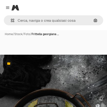
Magnific
Close menu
Cerca 
Home
/
Stock
/
Foto
/
Frittella georgiana …
Premium