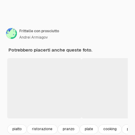
Frittelle con prosciutto
Andrei Armiagov
Potrebbero piacerti anche queste foto.
piatto
ristorazione
pranzo
plate
cooking
pros