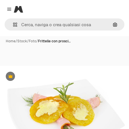
Magnific
Close menu
Cerca 
Home
/
Stock
/
Foto
/
Frittelle con prosci…
Premium