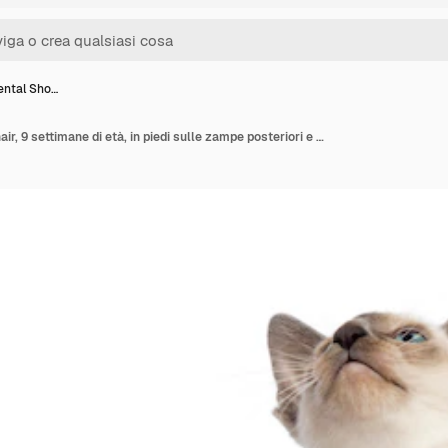
ental Sho…
Gattino Oriental Shorthair, 9 settimane di età, in piedi sulle zampe posteriori e raggiungendo