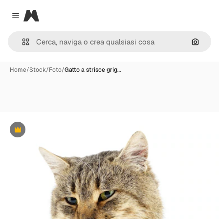
Magnific
Close menu
Cerca 
Home
/
Stock
/
Foto
/
Gatto a strisce grig…
Premium