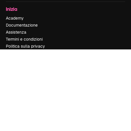
Inizia
Academy
Documentazione
Assistenza
Termini e condizioni
Politica sulla privacy
Originali
New
Politica dei cookie
Centro di fiducia
Affiliati
Aziende
Azienda
Prezzi
Chi siamo
Recensioni
Lavora con noi