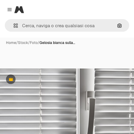
Magnific
Close menu
Cerca 
Home
/
Stock
/
Foto
/
Gelosia bianca sulla…
Premium