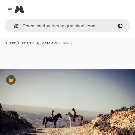
Magnific
Close menu
Cerca 
Home
/
Stock
/
Foto
/
Gente a cavallo sul …
Premium