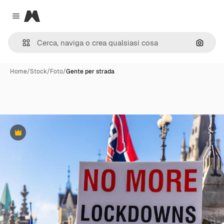
Magnific
Close menu
Cerca 
Home
/
Stock
/
Foto
/
Gente per strada
Premium