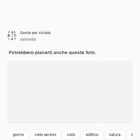
Gente per strada
valmedia
Potrebbero piacerti anche queste foto.
giorno
cielo sereno
cielo
edificio
natura
build