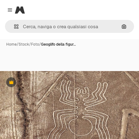
Magnific
Close menu
Cerca 
Home
/
Stock
/
Foto
/
Geoglifo della figur…
Premium