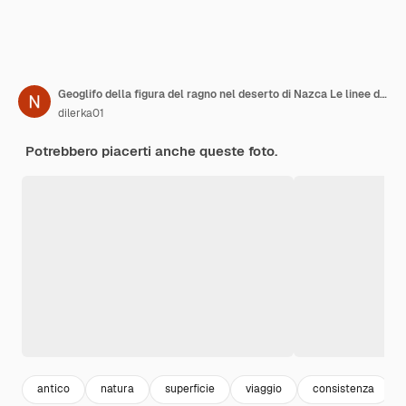
Geoglifo della figura del ragno nel deserto di Nazca Le linee di Nazca Perù America del Sud Vista dall'alto
dilerka01
Potrebbero piacerti anche queste foto.
antico
natura
superficie
viaggio
consistenza