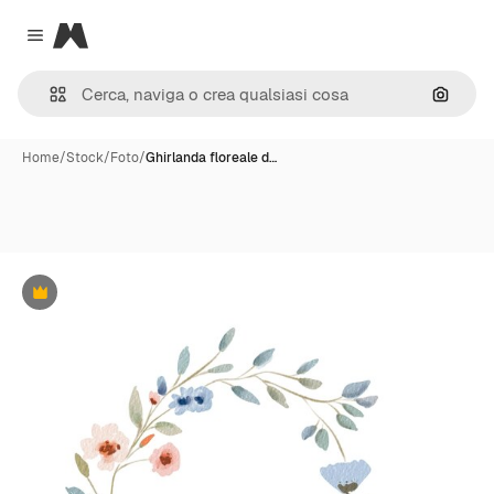
Magnific
Close menu
Cerca 
Home
/
Stock
/
Foto
/
Ghirlanda floreale d…
Premium