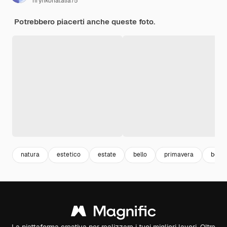
hrynkonatalia75
Potrebbero piacerti anche queste foto.
natura
estetico
estate
bello
primavera
bello
La piattaforma creativa per realizzare i tuoi migliori lavori. Oltre