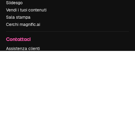
Slidesgo
Vendi i tuoi contenuti
Sala stampa
Cerchi magnific.ai
Contattaci
Assistenza clienti
Instagram
YouTube
LinkedIn
TikTok
Discord
X
Reddit
Copyright © 2010-
2026
Freepik Company S.L.U.
Tutti i diritti riservati
.