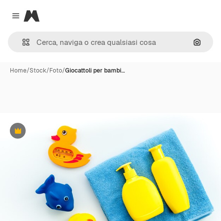
Magnific
Close menu
Cerca 
Home
/
Stock
/
Foto
/
Giocattoli per bambi…
Premium