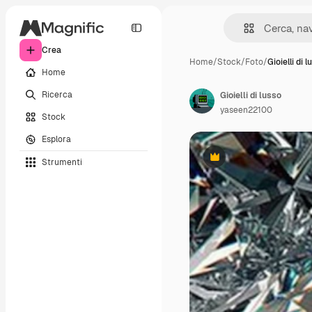
Crea
Home
/
Stock
/
Foto
/
Gioielli di l
Home
Ricerca
Gioielli di lusso
yaseen22100
Stock
Esplora
Strumenti
Premium