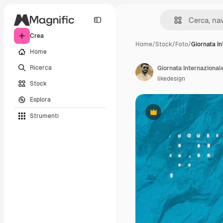
Crea
Home
/
Stock
/
Foto
/
Giornata I
Home
Ricerca
likedesign
Stock
Esplora
Strumenti
Premium