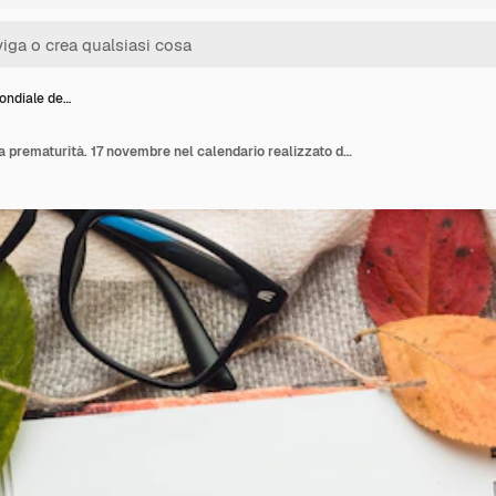
ondiale de…
Giornata mondiale della prematurità. 17 novembre nel calendario realizzato da cubi bianchi su una coperta con taccuino e foglie. Manta piatta